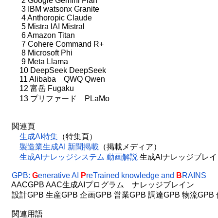
2 Google Gemini Flan
3 IBM watsonx Granite
4 Anthoropic Claude
5 Mistra lAI Mistral
6 Amazon Titan
7 Cohere Command R+
8 Microsoft Phi
9 Meta Llama
10 DeepSeek DeepSeek
11 Alibaba QWQ Qwen
12 富岳 Fugaku
13 プリファード PLaMo
関連頁
生成AI特集
（特集頁）
製造業生成AI 新聞掲載
（掲載メディア）
生成AIナレッジシステム 動画解説
生成AIナレッジブレ
GPB:
G
enerative AI
P
reTrained knowledge and
B
RAINS
AACGPB AAC生成AIプログラム ナレッジブレイン
設計GPB 生産GPB 企画GPB 営業GPB 調達GPB 物流GPB 
関連用語