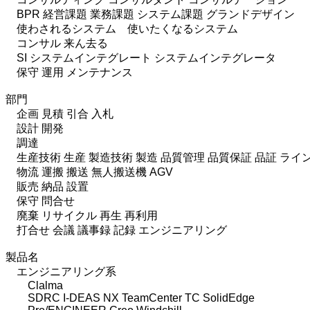
BPR 経営課題 業務課題 システム課題 グランドデザイン
使わされるシステム 使いたくなるシステム
コンサル 来ん去る
SI システムインテグレート システムインテグレータ
保守 運用 メンテナンス
部門
企画 見積 引合 入札
設計 開発
調達
生産技術 生産 製造技術 製造 品質管理 品質保証 品証 ライ
物流 運搬 搬送 無人搬送機 AGV
販売 納品 設置
保守 問合せ
廃棄 リサイクル 再生 再利用
打合せ 会議 議事録 記録 エンジニアリング
製品名
エンジニアリング系
Clalma
SDRC I-DEAS NX TeamCenter TC SolidEdge