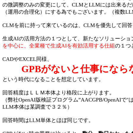
の微調整のみの変更にして、CLMとLLMには出来る
（運用の合理化）にする為でもございます。（
複数L
CLMを前に持って来ているのは、CLMを優先して回
生成AIの活用方法の１つとして、新たなソリューショ
を中心に、全業種で生成AIを有効活用する仕組
の１つ
CADやEXCEL同様、
GPBがないと仕事になら
という時代になることを想定しています。
回答精度はＬＬＭ本体より格段に上がります。
（弊社OpenAI版検証プログラム”AACGPB/OpenAIで
LLM本体は某調査で３２％）
回答時間はLLM単体とほぼ同じです。