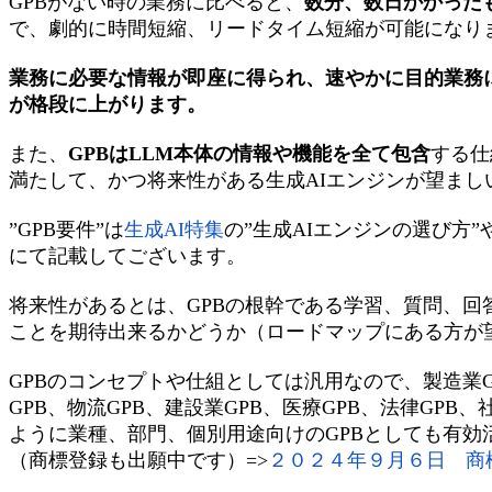
GPBがない時の業務に比べると、
数分、数日かかった
で、劇的に時間短縮、リードタイム短縮が可能になり
業務に必要な情報が即座に得られ、速やかに目的業務
が格段に上がります。
また、
GPBはLLM本体の情報や機能を全て包含
する仕
満たして、かつ将来性がある生成AIエンジンが望まし
”GPB要件”は
生成AI特集
の”生成AIエンジンの選び方”
にて記載してございます。
将来性があるとは、GPBの根幹である学習、質問、回
ことを期待出来るかどうか（ロードマップにある方が
GPBのコンセプトや仕組としては汎用なので、製造業GP
GPB、物流GPB、建設業GPB、医療GPB、法律GPB、
ように業種、部門、個別用途向けのGPBとしても有効
（商標登録も出願中です）=>
２０２４年９月６日 商