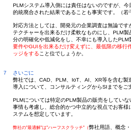
PLMシステム導入側には責任はないのですが、今日
的統廃合された結果であることも事実です。（若干
対応方法としては、開発元の企業調査は無論ですが
テクチャーを出来るだけ柔軟なものにし、PLM製
分の明確化や低減化をし、不幸にも導入したPLM
要件やGUIを出来るだけ変えずに、最低限の移行
ッジをする
こと位でしょうか。
７
さいごに
弊社では、CAD、PLM、IoT、AI、XR等を含む
導入について、コンサルティングからSIまでをご
PLMについては特定のPLM製品の販売をしていな
事情も考慮し、総合的かつ中立的な視点でお客様に
ステムを想定しています。
弊社用語、概念・
弊社の”最適解”は”ハーフスクラッチ”（