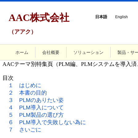
AAC株式会社
日本語
English
（アアク）
ホーム
会社概要
ソリューション
製品・サ
AACテーマ別特集頁（PLM編、PLMシステムを導入
目次
１ はじめに
２ 本書の目的
３ PLMのありたい姿
４ PLM導入について
５ PLM製品の選び方
６ PLM導入で失敗しない為に
７ さいごに