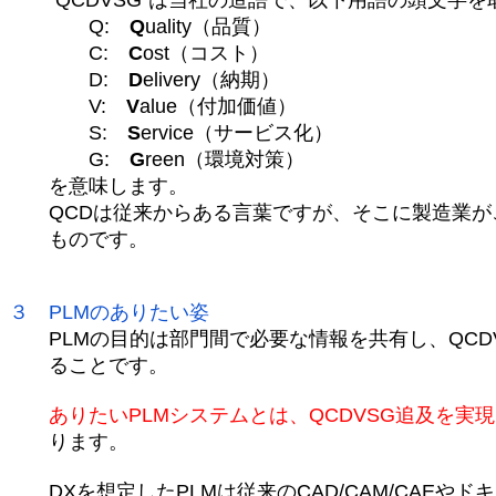
”QCDVSG”は当社の造語で、以下用語の頭文字を
Q:
Q
uality（品質）
C:
C
ost（コスト）
D:
D
elivery（納期）
V:
V
alue（付加価値）
S:
S
ervice（サービス化）
G:
G
reen（環境対策）
を意味します。
QCDは従来からある言葉ですが、そこに製造業がこ
ものです。
３ PLMのありたい姿
PLMの目的は部門間で必要な情報を共有し、QCD
ることです。
ありたいPLMシステムとは、QCDVSG追及を実
ります。
DXを想定したPLMは従来のCAD/CAM/CAEや