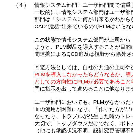
（４） 情報システム部門・ユーザ部門間で偏重
一般的に、情報システム部門はユーザ部門業
部門は「システムに何が出来るかわからない、
CADで設計出来ているのでPLMはいらない
この状態で情報システム部門が上司から「PL
まうと、PLM製品を導入することが目的にな
間連携によるQCD追及は視野から除外され、
回避方法としては、自社の共通の上司や役員
PLMを導入しなかったらどうなるか、
としての方向性にPLMが必要であること等
門に指示を出して進めることに他なりませ
ユーザ部門においても、PLMがなかったら人
面の流用が困難になり、「作った方が早い」と
なったり、トラブルが発生した時のトレースが
大切で、トップダウンだけでなく、ボトムア
（他にも承認状況不明、設計変更管理不可等