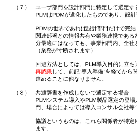
（７） ユーザ部門を設計部門に特定して選定す
PLMはPDMが進化したものであり、設計部
PDMの世界であれば設計部門だけで完結して
関連部署との情報共有や業務連携である為、
分最適にはなっても、事業部門内、全社と
（業務が寸断されます）
回避方法としては、PLM導入目的に立ち返
再認識
して、前記”導入準備”を経てから
進めることに他なりません。
（８） 共通辞書を作成しないで選定する場合
PLMシステム導入やPLM製品選定の登場人
門、場合によっては導入コンサル会社等で
協議というものは、これら関係者が特定用語
ます。