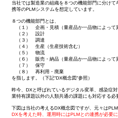
当社では製造業の組織を８つの機能部門に分けて考
携等のPLMシステムを想定しています。
８つの機能部門とは、
（１） 企画・見積（量産品か一品物によって
（２） 設計
（３） 調達
（４） 生産（生産技術含む）
（５） 物流
（６） 販売・納品（量産品か一品物によって
（７） 保守
（８） 再利用・廃棄
を指します。（下記”DX概念図”参照）
昨今、DXと呼ばれているデジタル変革、感染症対
業特有課題以外の人類共通の課題にも対応する必
下図は当社の考えるDX概念図ですが、元々はPLM
DXを考えた時、運用時にはPLMとの連携が必要