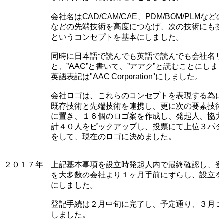
会社名はCAD/CAM/CAE、PDM/BOM/PLMなどの既
などの先端技術を高度につなげ、次の技術にも挑戦
というコンセプトを基本にしました。
同時に日本語で読んでも英語で読んでも会社名リス
と、”AAC”と書いて、”アアク”と読むことにしま
英語表記は"AAC Corporation"にしました。
会社ロゴは、これらのコンセプトを表現する為に、
既存技術と先端技術を連携し、更に次の要素技術も
に置き、１６個のロゴ案を作成し、発起人、協力者
計４０人をピックアップし、投票にて上位３パター
をして、現在のロゴに決めました。
２０１７年 上記基本事項を設立時発起人内で最終確認し、
を大多数の会社より１ヶ月手前にずらし、設立を３
にしました。
登記手続は２月中旬に完了し、予定通り、３月１日
しました。