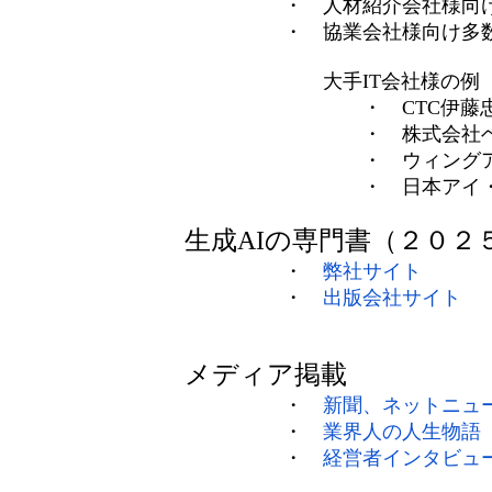
・ 人材紹介会社様向け
・ 協業会社様向け多
大手IT会社様の例
・ CTC伊藤忠テクノソリ
・ 株式会社ベルシステム
・ ウィングアーク1st株
・ 日本アイ・ビー・エム
生成AIの専門書（２０
・
弊社サイト
・
出版会社サイト
メディア掲載
・
新聞、ネットニュ
・
業界人の人生物語
・
経営者インタビュ