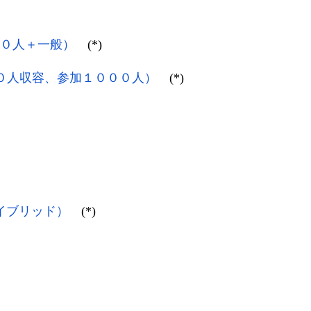
００人＋一般）
(*)
０人収容、参加１０００人）
(*)
イブリッド）
(*)
）