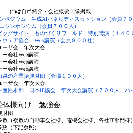
演
(*)は自己紹介・会社概要画像掲載
Iシンポジウム 生成AIパネルディスカッション（会員７
Iミニシンポジウム（会員７００人）
ビッグサイト ものづくりワールド 特別講演（１４０
トウェア協会 Web講演（会員８００社）
ーザ会 年次大会
会社Web講演
会社Web講演
会社Web講演
山県の産業振興財団（会場１００人）
ーザ会 年次大会
生産性本部 日本IE協会 年次大会講演（７００人、ハ
体様向け 勉強会
財団
数の自動車会社様、電機会社様、各社IT部門様
数（下記参照）