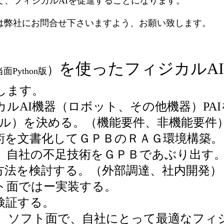
て、フィジカルAIを促進することになります。
は弊社にお問合せ下さいますよう、お願い致します。
を使ったフィジカルA
）
当面Python版
します。
AI機器（ロボット、その他機器）PAI
ル）を決める。（機能要件、非機能要件
を文書化してＧＰＢのＲＡＧ環境構築。
自社の不足技術をＧＰＢであぶり出す
法を検討する。（外部調達、社内開発）
面ではー実装する。
証する。
、ソフト面で、自社にとって最適なフィ