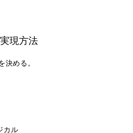
I実現方法
を決める。
）
。
ジカル