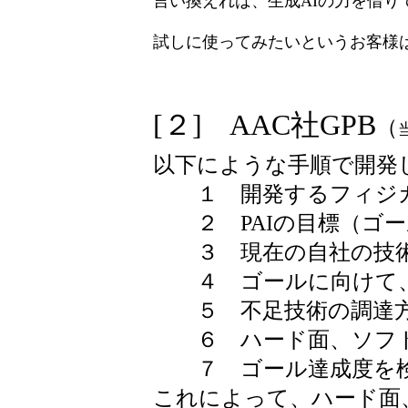
言い換えれば、生成AIの力を借り
試しに使ってみたいというお客様
[２] AAC社GPB
（
以下にような手順で開発
１ 開発するフィジカル
２ PAIの目標（ゴー
３ 現在の自社の技術
４ ゴールに向けて、
５ 不足技術の調達方
６ ハード面、ソフト
７ ゴール達成度を検
これによって、ハード面