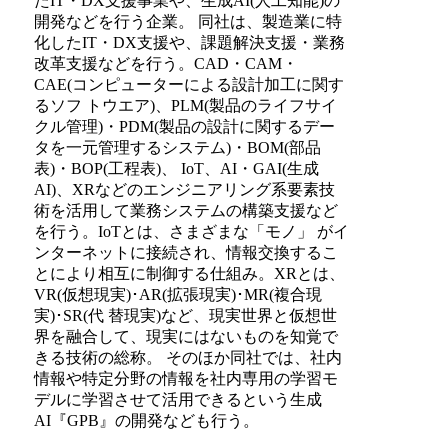
たIT・DX支援事業や、生成AI(人工知能)の
開発などを行う企業。 同社は、製造業に特
化したIT・DX支援や、課題解決支援・業務
改革支援などを行う。CAD・CAM・
CAE(コンピューターによる設計加工に関す
るソフ トウエア)、PLM(製品のライフサイ
クル管理)・PDM(製品の設計に関するデー
タを一元管理するシステム)・BOM(部品
表)・BOP(工程表)、 IoT、AI・GAI(生成
AI)、XRなどのエンジニアリング系要素技
術を活用して業務システムの構築支援など
を行う。IoTとは、さまざまな「モノ」 がイ
ンターネットに接続され、情報交換するこ
とにより相互に制御する仕組み。XRとは、
VR(仮想現実)･AR(拡張現実)･MR(複合現
実)･SR(代 替現実)など、現実世界と仮想世
界を融合して、現実にはないものを知覚で
きる技術の総称。 そのほか同社では、社内
情報や特定分野の情報を社内専用の学習モ
デルに学習させて活用できるという生成
AI『GPB』の開発なども行う。