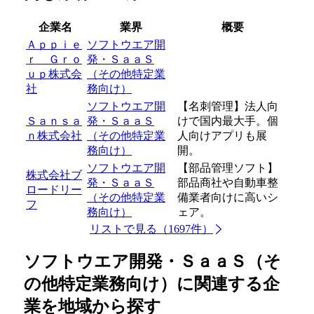
企業名
業界
概要
Ａｐｐｉｅ
ソフトウエア開
ｒ Ｇｒｏ
発・ＳａａＳ
ｕｐ株式会
（その他特定業
社
務向け）
ソフトウエア開
【名刺管理】法人向
Ｓａｎｓａ
発・ＳａａＳ
けで国内最大手。個
ｎ株式会社
（その他特定業
人向けアプリも展
務向け）
開。
ソフトウエア開
【部品管理ソフト】
株式会社ブ
発・ＳａａＳ
部品商社や自動車整
ロードリー
（その他特定業
備業者向けに高いシ
フ
務向け）
ェア。
リストで見る（1697件）
ソフトウエア開発・ＳａａＳ（そ
の他特定業務向け）に関連する企
業を地域から探す