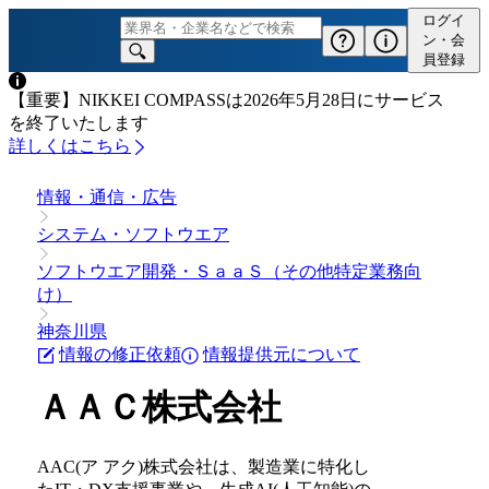
ＡＡＣ株式会社の会社情報と資金調達 | NIKKEI COMPASS 
ログイ
ン・会
員登録
【重要】NIKKEI COMPASSは2026年5月28日にサービス
を終了いたします
詳しくはこちら
情報・通信・広告
システム・ソフトウエア
ソフトウエア開発・ＳａａＳ（その他特定業務向
け）
神奈川県
情報の修正依頼
情報提供元について
ＡＡＣ株式会社
AAC(ア アク)株式会社は、製造業に特化し